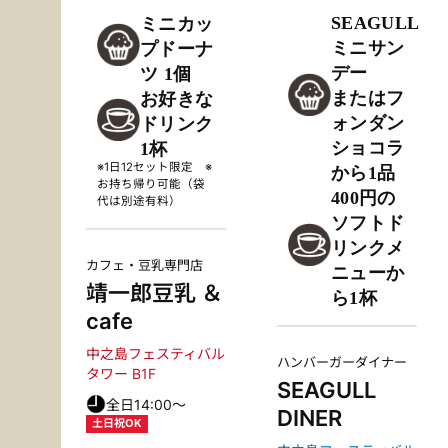
SEAGULL
ミニカッ
色んな味をた
ミニサン
プドーナ
のしみたいあ
デー
ツ 1個
なたに。
またはフ
お好きな
ォンダン
ドリンク
ショコラ
1杯
※1日12セット限定 ※
から1品
お持ち帰り可能（袋
400円の
代は別途有料）
ソフトド
リンクメ
カフェ・豆乳専門店
ニューか
靖一郎豆乳 ＆
ら1杯
cafe
中之島フェスティバル
ハンバーガーダイナー
タワー B1F
SEAGULL
全日14:00〜
DINER
土日祝OK