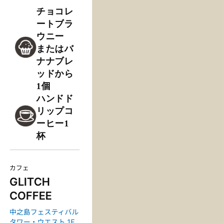
チョコレ
相性の良いス
ートブラ
イーツと共に
ウニー
またはバ
ナナブレ
ッドから
1個
ハンドド
リップコ
ーヒー1
杯
カフェ
GLITCH
COFFEE
中之島フェスティバル
タワー・ウエスト 1F