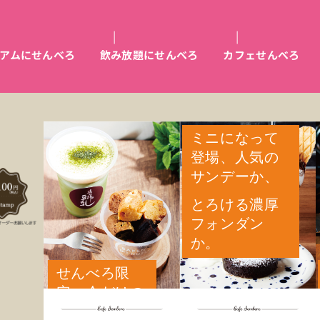
アムにせんべろ
飲み放題にせんべろ
カフェせんべろ
ミニになって
登場、人気の
サンデーか、
とろける濃厚
フォンダン
か。
せんべろ限
定、今だけの
メニュー。