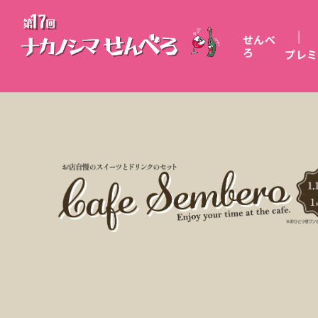
せんべ
ろ
プレミ