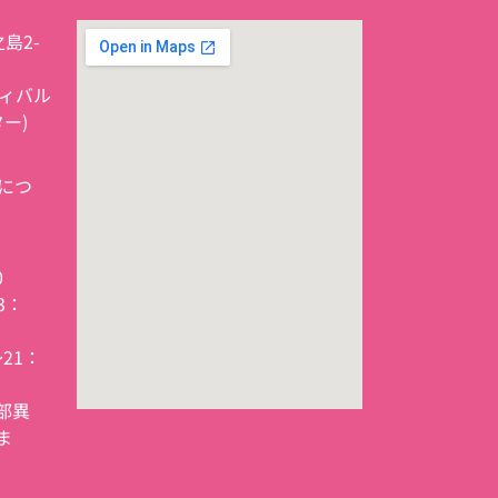
島2-
スティバル
ー)
につ
0
3：
～21：
部異
ま