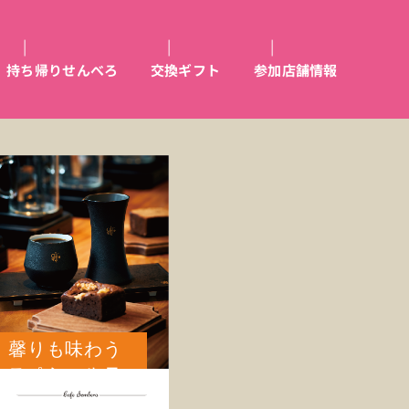
持ち帰りせんべろ
交換ギフト
参加店舗情報
馨りも味わう
スペシャルテ
ィコーヒーを